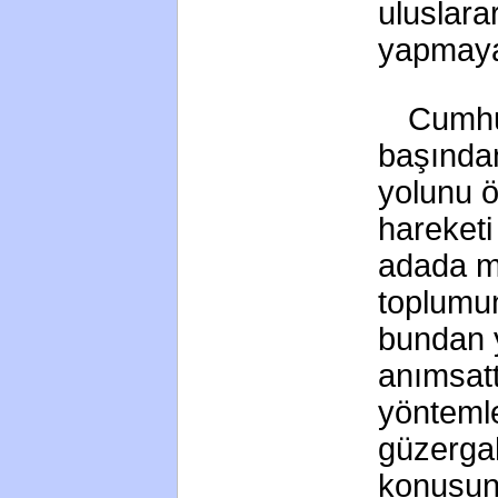
uluslara
yapmaya
Cumhur
başından 
yolunu ö
hareketi
adada ma
toplumun
bundan y
anımsatt
yöntemle
güzergah
konusund