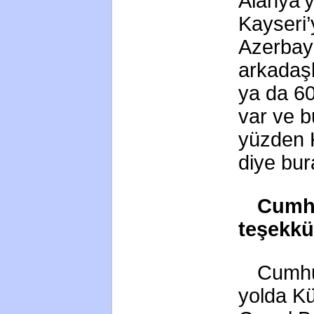
Alanya’y
Kayseri’
Azerbayc
arkadaşl
ya da 60
var ve b
yüzden Kı
diye bur
Cumhu
teşekkü
Cumhur
yolda K