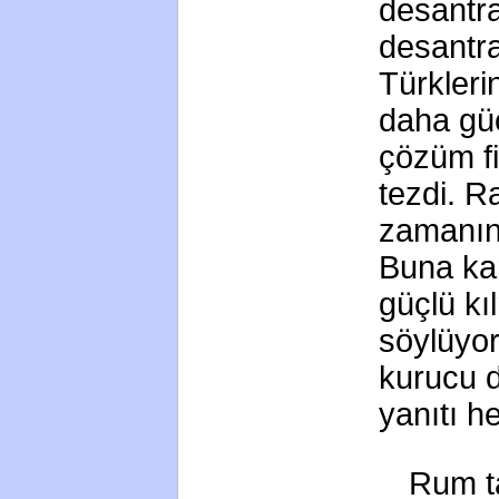
desantra
desantra
Türklerin
daha güç
çözüm fi
tezdi. R
zamanın
Buna kar
güçlü kı
söylüyor
kurucu d
yanıtı h
Rum ta