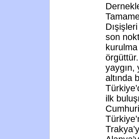
Dernekle
Tamamen 
Dışişler
son nok
kurulma
örgüttür
yaygın, 
altında b
Türkiye’d
ilk bulu
Cumhuriy
Türkiye’
Trakya’