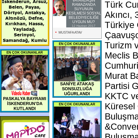
VATANDAŞIN
İskenderun, Arsuz,
Türk Cu
RAMAZANDA
Belen, Payas,
SUYUNUN
Dörtyol, Antakya,
Akıncı, 
KESİLMESİ SOSYAL
Altınözü, Defne,
BELEDİYECİLİĞE
UYGUN MU?
Türkiye 
Kırıkhan, Hassa,
12 Haziran 2017
Yayladağ,
Çaavuşo
MUSTAFA ATAV
Serinyol,
Samandağ, Kumlu
Turizm v
EN ÇOK OKUNANLAR
Meclis 
EN ÇOK OKUNANLAR
Cumhuriy
Murat Ba
Partisi 
SANİYE ATAKAŞ
SONSUZLUĞA
KKTC ve 
UĞURLANDI
PASKALYA BAYRAMI
İSKENDERUN’DA
Küresel
EN ÇOK OKUNANLAR
KUTLANDI
Buluşmas
&Convent
Buluşman