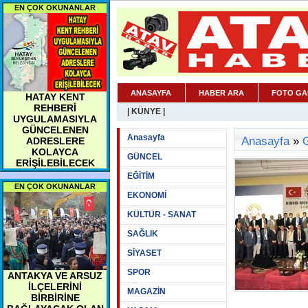
EN ÇOK OKUNANLAR
ANASAYFA
HABER ARA
FOTO GA
HATAY KENT
REHBERİ
| KÜNYE |
UYGULAMASIYLA
GÜNCELENEN
Anasayfa
Anasayfa
»
ADRESLERE
KOLAYCA
GÜNCEL
ERİŞİLEBİLECEK
EĞİTİM
EN ÇOK OKUNANLAR
EKONOMİ
KÜLTÜR - SANAT
SAĞLIK
SİYASET
SPOR
ANTAKYA VE ARSUZ
İLÇELERİNİ
MAGAZİN
BİRBİRİNE