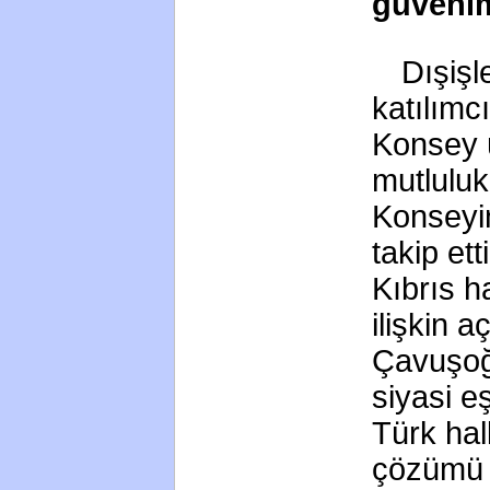
güveni
Dışişl
katılımc
Konsey ü
mutluluk
Konseyin
takip et
Kıbrıs 
ilişkin 
Çavuşoğl
siyasi e
Türk hal
çözümü 