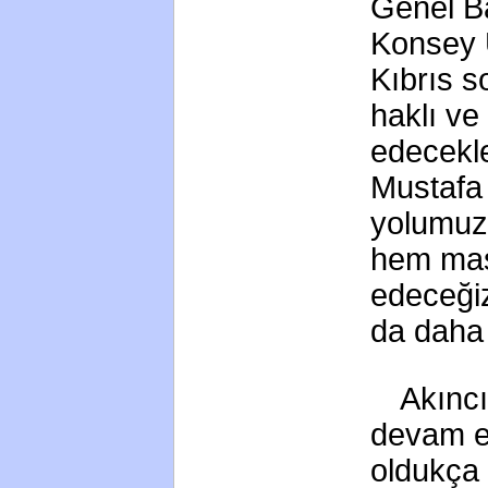
Genel B
Konsey Ü
Kıbrıs 
haklı ve
edecekl
Mustafa 
yolumuz
hem mas
edeceği
da daha 
Akınc
devam et
oldukça