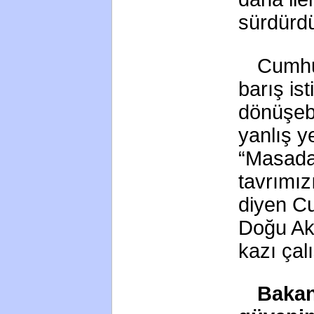
sürdürdü
Cumhu
barış ist
dönüşebi
yanlış y
“Masada 
tavrımızı
diyen Cu
Doğu Akd
kazı çal
Baka