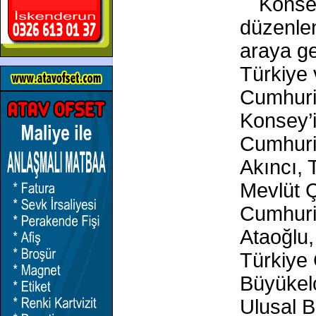
Konsey
düzenlen
araya ge
Türkiye 
Cumhuri
Konsey’i
Cumhuri
Akıncı, 
Mevlüt 
Cumhuriy
Ataoğlu,
Türkiye
Büyükelç
Ulusal B