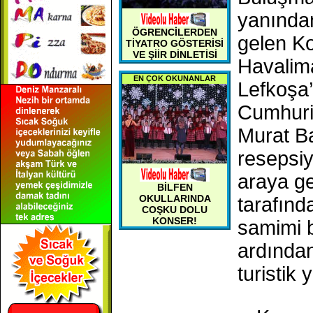
yanında
ÖGRENCİLERDEN
gelen Ko
TİYATRO GÖSTERİSİ
VE ŞİİR DİNLETİSİ
Havalima
EN ÇOK OKUNANLAR
Lefkoşa’
Cumhuriy
Murat Ba
resepsiy
araya ge
BİLFEN
OKULLARINDA
tarafınd
COŞKU DOLU
KONSER!
samimi b
ardından
turistik 