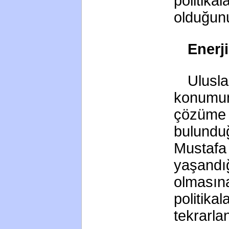
politikal
olduğunu
Enerji
Ulusla
konumunu
çözüme 
bulundu
Mustafa 
yaşandı
olmasına
politika
tekrarla