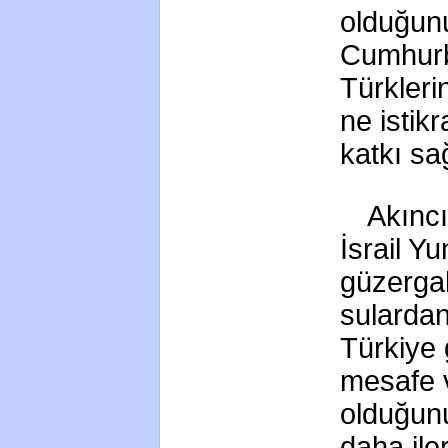
olduğunu
Cumhurba
Türkleri
ne istik
katkı sa
Akıncı
İsrail Y
güzerga
sularda
Türkiye
mesafe 
olduğunu
daha ile