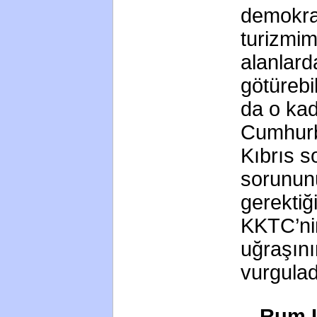
demokra
turizmim
alanlarda
götürebi
da o kad
Cumhurb
Kıbrıs s
sorunun
gerektiğ
KKTC’nin
uğraşını
vurgulad
Rum L