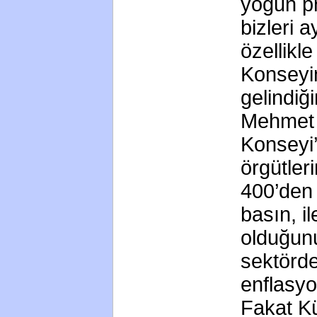
yoğun p
bizleri 
özellikl
Konseyi
gelindiğ
Mehmet A
Konseyi’
örgütler
400’den 
basın, i
olduğun
sektörde
enflasyo
Fakat Kü