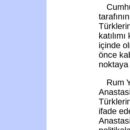
Cumhu
tarafını
Türklerin
katılımı
içinde o
önce kabu
noktaya 
Rum Yö
Anastasi
Türkleri
ifade e
Anastasia