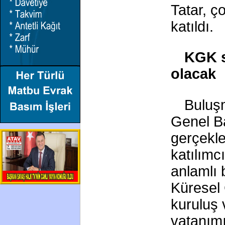
Tatar, ç
katıldı.
KGK s
olacak
Buluş
Genel B
gerçekle
katılımc
anlamlı b
Küresel 
kuruluş 
vatanımı