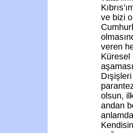
Kıbrıs’ı
ve bizi 
Cumhurb
olmasınd
veren he
Küresel 
aşaması
Dışişler
parantez
olsun, i
andan be
anlamda 
Kendisi