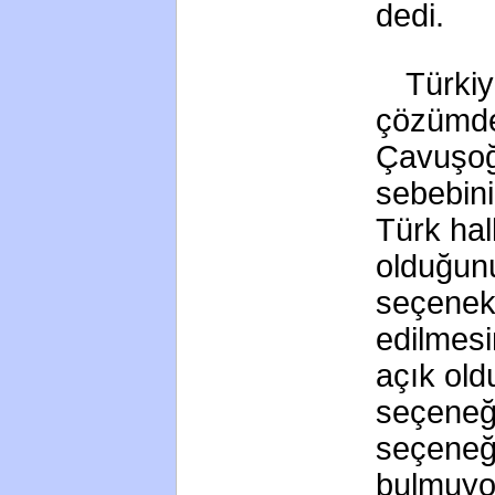
dedi.
Türkiy
çözümde
Çavuşoğ
sebebini
Türk ha
olduğun
seçenek
edilmesi
açık old
seçeneği
seçeneği
bulmuyo