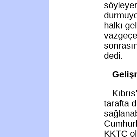
söyleyer
durmuyor
halkı ge
vazgeçec
sonrasın
dedi.
Geliş
Kıbrıs
tarafta 
sağlanab
Cumhurb
KKTC ol