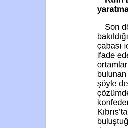
yaratma
Son d
bakıldığ
çabası i
ifade ed
ortamlard
bulunan 
şöyle dev
çözümden
konfeder
Kıbrıs’t
buluştu