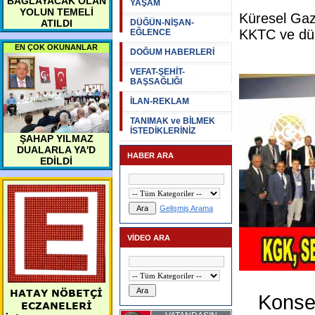
BAĞLAYACAK OLAN
YAŞAM
YOLUN TEMELİ
Küresel Gaz
ATILDI
DÜĞÜN-NİŞAN-
KKTC ve düny
EĞLENCE
EN ÇOK OKUNANLAR
DOĞUM HABERLERİ
VEFAT-ŞEHİT-
BAŞSAĞLIĞI
İLAN-REKLAM
TANIMAK ve BİLMEK
İSTEDİKLERİNİZ
ŞAHAP YILMAZ
DUALARLA YA'D
HABER ARA
EDİLDİ
Gelişmiş Arama
VİDEO ARA
HATAY NÖBETÇİ
Konsey
ECZANELERİ