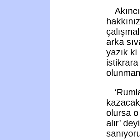
Akıncı
hakkınız
çalışmal
arka sıv
yazık ki
istikrar
olunmam
‘Rumla
kazacak,
olursa o
alır’ de
sanıyor