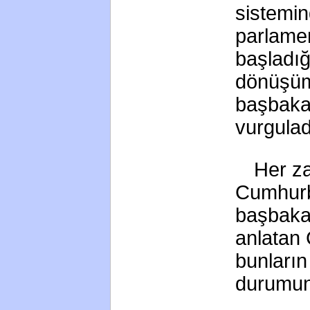
sistemi
parlame
başladı
dönüşüm
başbaka
vurgulad
Her za
Cumhurb
başbakan
anlatan
bunların
durumund